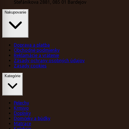
Štefánikova 2881, 085 01 Bardejov
Nakupovanie
Doprava a platba
Obchodné podmienky
Reklamácie a vrátenie
Zásady ochrany osobných údajov
Zásady cookies
Kategórie
Pelechy
Krmivo
Doplnky
Domčeky a búdky
Matrace
Kolekcie