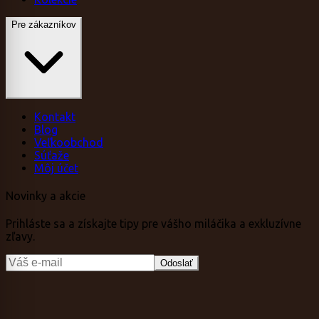
Pre zákazníkov
Kontakt
Blog
Veľkoobchod
Súťaže
Môj účet
Novinky a akcie
Prihláste sa a získajte tipy pre vášho miláčika a exkluzívne
zľavy.
Odoslať