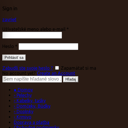
Sign in
zavrieť
Užívateľské meno alebo e-mail
*
Heslo
*
Prihlásiť sa
Zabudli ste svoje heslo ?
Zapamätať si ma
No account yet?
Create an Account
Vyhľadávanie:
Hľadaj
● Domov
◦ Pelechy
◦ Kabelky, tašky
◦ Domčeky, Búdky
◦ Doplnky
◦ Krmivo
Doprava a platba
Obchodné podmienky