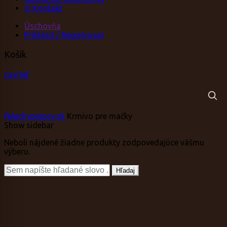
✆ Kontakt
Úschovňa
Prihlásiť / Registrovať
Košík
zavrieť
Pelechyprepsy.sk
Krmivo pre mačky
Show sidebar
Neboli nájdené žiadne produkty zodpovedajúce vášmu
výberu.
Vyhľadávanie:
Hľadaj