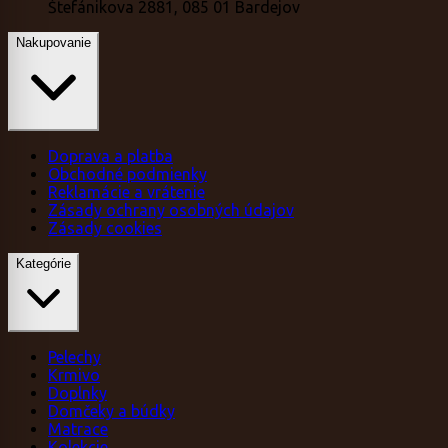
Štefánikova 2881, 085 01 Bardejov
Nakupovanie
Doprava a platba
Obchodné podmienky
Reklamácie a vrátenie
Zásady ochrany osobných údajov
Zásady cookies
Kategórie
Pelechy
Krmivo
Doplnky
Domčeky a búdky
Matrace
Kolekcie