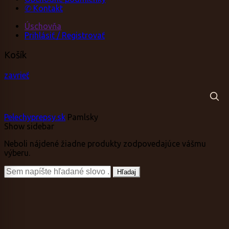
✆ Kontakt
Úschovňa
Prihlásiť / Registrovať
Košík
zavrieť
Pelechyprepsy.sk
Pamlsky
Show sidebar
Neboli nájdené žiadne produkty zodpovedajúce vášmu
výberu.
Vyhľadávanie:
Hľadaj