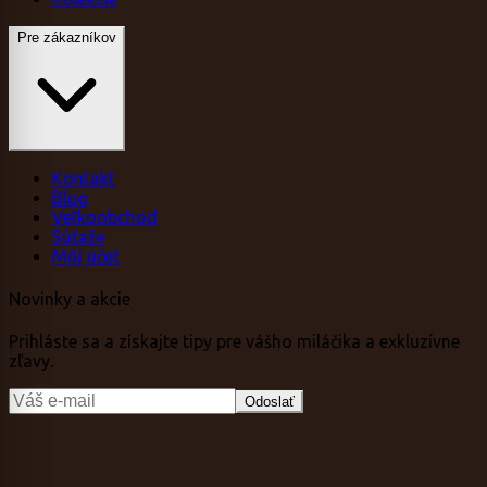
Pre zákazníkov
Kontakt
Blog
Veľkoobchod
Súťaže
Môj účet
Novinky a akcie
Prihláste sa a získajte tipy pre vášho miláčika a exkluzívne
zľavy.
Odoslať