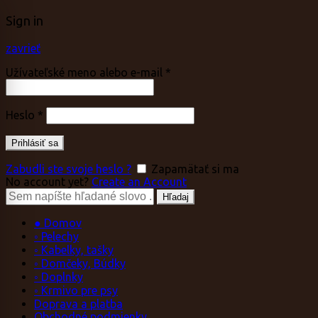
Sign in
zavrieť
Užívateľské meno alebo e-mail
*
Heslo
*
Prihlásiť sa
Zabudli ste svoje heslo ?
Zapamätať si ma
No account yet?
Create an Account
Vyhľadávanie:
Hľadaj
● Domov
◦ Pelechy
◦ Kabelky, tašky
◦ Domčeky, Búdky
◦ Doplnky
◦ Krmivo pre psy
Doprava a platba
Obchodné podmienky